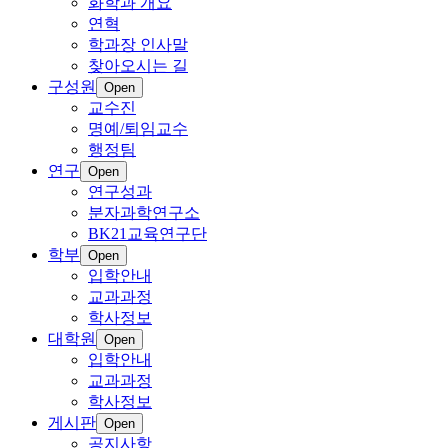
화학과 개요
연혁
학과장 인사말
찾아오시는 길
구성원
Open
교수진
명예/퇴임교수
행정팀
연구
Open
연구성과
분자과학연구소
BK21교육연구단
학부
Open
입학안내
교과과정
학사정보
대학원
Open
입학안내
교과과정
학사정보
게시판
Open
공지사항