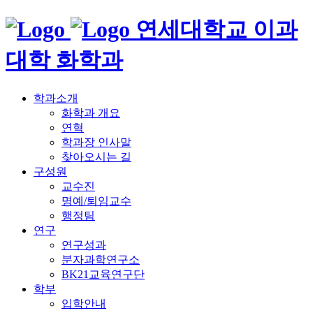
연세대학교 이과
대학 화학과
학과소개
화학과 개요
연혁
학과장 인사말
찾아오시는 길
구성원
교수진
명예/퇴임교수
행정팀
연구
연구성과
분자과학연구소
BK21교육연구단
학부
입학안내