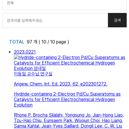
TOTAL
97 개 ( 10 / 10 page )
2023.02
21
이동일 교수님 연구실
Angew. Chem. Int. Ed. 2023, 62, e202301272.
Hydride-containing 2-Electron Pd/Cu Superatoms as
Catalysts for Efficient Electrochemical Hydrogen
Evolution
Rhone P. Brocha Silalahi, Yongsung Jo, Jian-Hong Liao,
Tzu-Hao Chiu, Eunsaem Park, Woojun Choi, Hao Liang,
Samia Kahlal, Jean-Yves Saillard, Dongil Lee, C. W. Liu