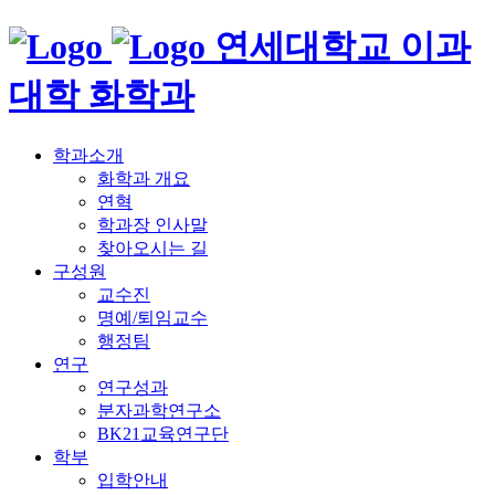
연세대학교 이과
대학 화학과
학과소개
화학과 개요
연혁
학과장 인사말
찾아오시는 길
구성원
교수진
명예/퇴임교수
행정팀
연구
연구성과
분자과학연구소
BK21교육연구단
학부
입학안내