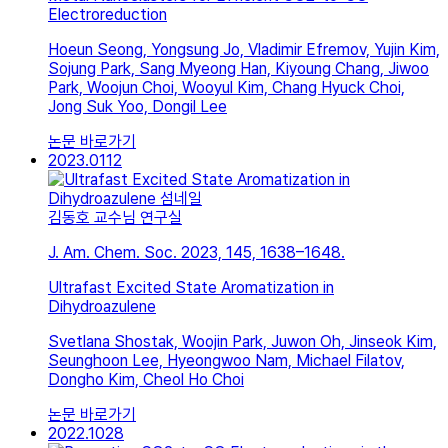
Electroreduction
Hoeun Seong, Yongsung Jo, Vladimir Efremov, Yujin Kim,
Sojung Park, Sang Myeong Han, Kiyoung Chang, Jiwoo
Park, Woojun Choi, Wooyul Kim, Chang Hyuck Choi,
Jong Suk Yoo, Dongil Lee
논문 바로가기
2023.01
12
김동호 교수님 연구실
J. Am. Chem. Soc. 2023, 145, 1638–1648.
Ultrafast Excited State Aromatization in
Dihydroazulene
Svetlana Shostak, Woojin Park, Juwon Oh, Jinseok Kim,
Seunghoon Lee, Hyeongwoo Nam, Michael Filatov,
Dongho Kim, Cheol Ho Choi
논문 바로가기
2022.10
28