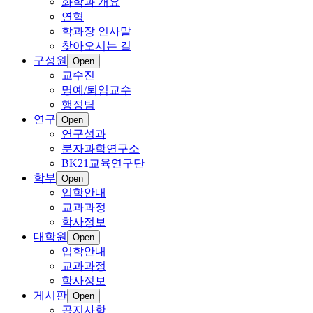
화학과 개요
연혁
학과장 인사말
찾아오시는 길
구성원
Open
교수진
명예/퇴임교수
행정팀
연구
Open
연구성과
분자과학연구소
BK21교육연구단
학부
Open
입학안내
교과과정
학사정보
대학원
Open
입학안내
교과과정
학사정보
게시판
Open
공지사항