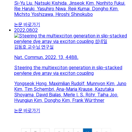
Si-Yu Liu, Natsuki Kishida, Jinseok Kim, Norihito Fukui,
Rie Haruki, Yasuhiro Niwa, Reiji Kumai, Dongho Kim,
Michito Yoshizawa, Hiroshi Shinokubo
논문 바로가기
2022.08
02
김동호 교수님 연구실
Nat. Commun. 2022, 13, 4488.
Steering the multiexciton generation in slip-stacked
perylene dye array via exciton coupling
Yongseok Hong, Maximilian Rudolf, Munnyon Kim, Juno
Kim, Tim Schembri, Ana-Maria Krause, Kazutaka
Shoyama, David Bialas, Merle I. S. Röhr, Taiha Joo,
Hyungjun Kim, Dongho Kim, Frank Würthner
논문 바로가기