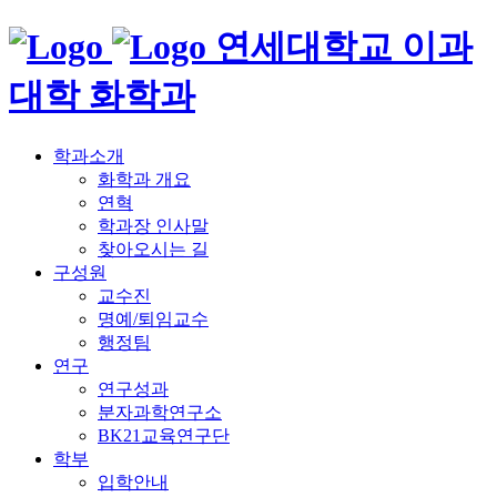
연세대학교 이과
대학 화학과
학과소개
화학과 개요
연혁
학과장 인사말
찾아오시는 길
구성원
교수진
명예/퇴임교수
행정팀
연구
연구성과
분자과학연구소
BK21교육연구단
학부
입학안내