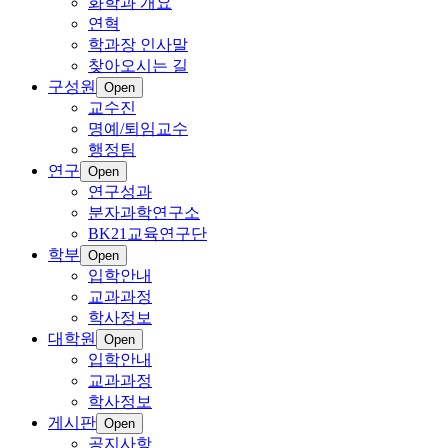
화학과 개요
연혁
학과장 인사말
찾아오시는 길
구성원
Open
교수진
명예/퇴임교수
행정팀
연구
Open
연구성과
분자과학연구소
BK21교육연구단
학부
Open
입학안내
교과과정
학사정보
대학원
Open
입학안내
교과과정
학사정보
게시판
Open
공지사항