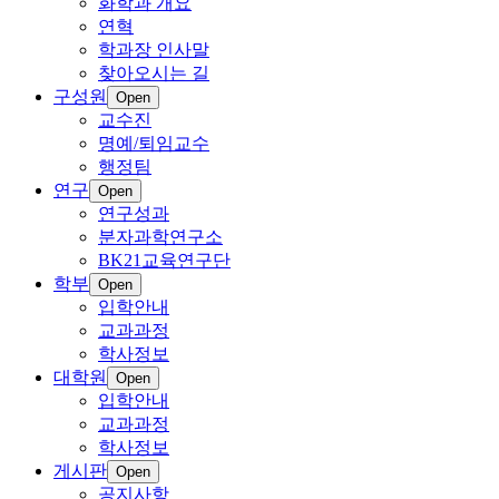
화학과 개요
연혁
학과장 인사말
찾아오시는 길
구성원
Open
교수진
명예/퇴임교수
행정팀
연구
Open
연구성과
분자과학연구소
BK21교육연구단
학부
Open
입학안내
교과과정
학사정보
대학원
Open
입학안내
교과과정
학사정보
게시판
Open
공지사항