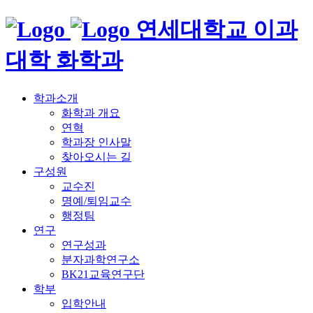
연세대학교 이과
대학 화학과
학과소개
화학과 개요
연혁
학과장 인사말
찾아오시는 길
구성원
교수진
명예/퇴임교수
행정팀
연구
연구성과
분자과학연구소
BK21교육연구단
학부
입학안내