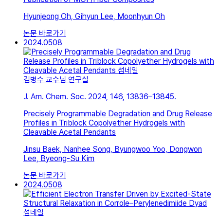
Hyunjeong Oh, Gihyun Lee, Moonhyun Oh
논문 바로가기
2024.05
08
김병수 교수님 연구실
J. Am. Chem. Soc. 2024, 146, 13836–13845.
Precisely Programmable Degradation and Drug Release
Profiles in Triblock Copolyether Hydrogels with
Cleavable Acetal Pendants
Jinsu Baek, Nanhee Song, Byungwoo Yoo, Dongwon
Lee, Byeong-Su Kim
논문 바로가기
2024.05
08