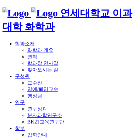
연세대학교 이과
대학 화학과
학과소개
화학과 개요
연혁
학과장 인사말
찾아오시는 길
구성원
교수진
명예/퇴임교수
행정팀
연구
연구성과
분자과학연구소
BK21교육연구단
학부
입학안내