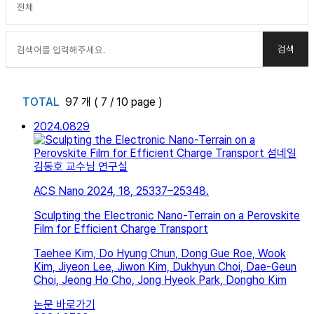
TOTAL
97 개 ( 7 / 10 page )
2024.08
29
김동호 교수님 연구실
ACS Nano 2024, 18, 25337–25348.
Sculpting the Electronic Nano-Terrain on a Perovskite
Film for Efficient Charge Transport
Taehee Kim, Do Hyung Chun, Dong Gue Roe, Wook
Kim, Jiyeon Lee, Jiwon Kim, Dukhyun Choi, Dae-Geun
Choi, Jeong Ho Cho, Jong Hyeok Park, Dongho Kim
논문 바로가기