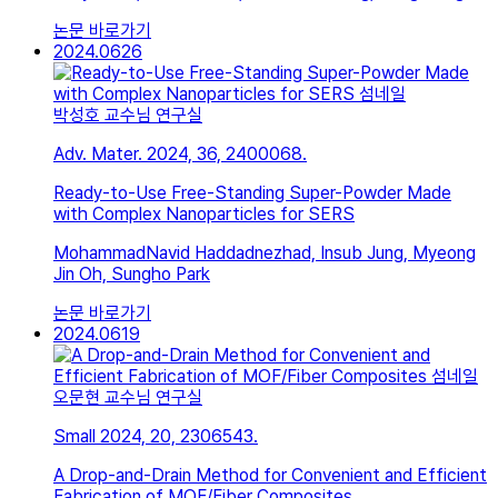
논문 바로가기
2024.06
26
박성호 교수님 연구실
Adv. Mater. 2024, 36, 2400068.
Ready-to-Use Free-Standing Super-Powder Made
with Complex Nanoparticles for SERS
MohammadNavid Haddadnezhad, Insub Jung, Myeong
Jin Oh, Sungho Park
논문 바로가기
2024.06
19
오문현 교수님 연구실
Small 2024, 20, 2306543.
A Drop-and-Drain Method for Convenient and Efficient
Fabrication of MOF/Fiber Composites