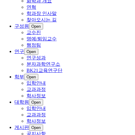
화학과 개요
연혁
학과장 인사말
찾아오시는 길
구성원
Open
교수진
명예/퇴임교수
행정팀
연구
Open
연구성과
분자과학연구소
BK21교육연구단
학부
Open
입학안내
교과과정
학사정보
대학원
Open
입학안내
교과과정
학사정보
게시판
Open
공지사항