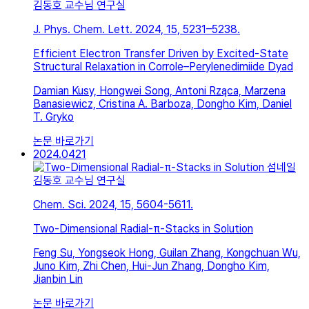
김동호 교수님 연구실
J. Phys. Chem. Lett. 2024, 15, 5231–5238.
Efficient Electron Transfer Driven by Excited-State
Structural Relaxation in Corrole–Perylenedimiide Dyad
Damian Kusy, Hongwei Song, Antoni Rząca, Marzena
Banasiewicz, Cristina A. Barboza, Dongho Kim, Daniel
T. Gryko
논문 바로가기
2024.04
21
김동호 교수님 연구실
Chem. Sci. 2024, 15, 5604-5611.
Two-Dimensional Radial-π-Stacks in Solution
Feng Su, Yongseok Hong, Guilan Zhang, Kongchuan Wu,
Juno Kim, Zhi Chen, Hui-Jun Zhang, Dongho Kim,
Jianbin Lin
논문 바로가기