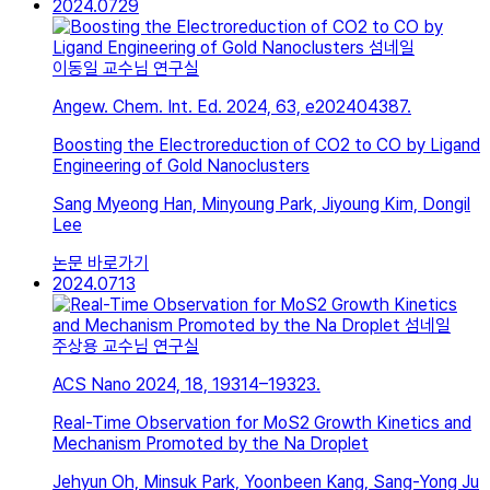
2024.07
29
이동일 교수님 연구실
Angew. Chem. Int. Ed. 2024, 63, e202404387.
Boosting the Electroreduction of CO2 to CO by Ligand
Engineering of Gold Nanoclusters
Sang Myeong Han, Minyoung Park, Jiyoung Kim, Dongil
Lee
논문 바로가기
2024.07
13
주상용 교수님 연구실
ACS Nano 2024, 18, 19314–19323.
Real-Time Observation for MoS2 Growth Kinetics and
Mechanism Promoted by the Na Droplet
Jehyun Oh, Minsuk Park, Yoonbeen Kang, Sang-Yong Ju