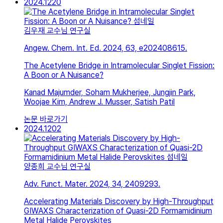
2024.12
20
김우재 교수님 연구실
Angew. Chem. Int. Ed. 2024, 63, e202408615.
The Acetylene Bridge in Intramolecular Singlet Fission:
A Boon or A Nuisance?
Kanad Majumder, Soham Mukherjee, Jungjin Park,
Woojae Kim, Andrew J. Musser, Satish Patil
논문 바로가기
2024.12
02
양종희 교수님 연구실
Adv. Funct. Mater. 2024, 34, 2409293.
Accelerating Materials Discovery by High-Throughput
GIWAXS Characterization of Quasi-2D Formamidinium
Metal Halide Perovskites