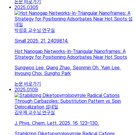
논문 바로가기
2025.03
05
박성호 교수님 연구실
Small 2025, 21, 2409814.
Hot Nanogap Networks-In-Triangular Nanoframes: A
Strategy for Positioning Adsorbates Near Hot Spots
Sungwoo Lee, Qiang Zhao, Seonmin Oh, Yujin Lee,
Inyoung Choi, Sungho Park
논문 바로가기
2025.01
09
김우재 교수님 연구실
J. Phys. Chem. Lett. 2025, 16, 123–130.
Stabilizing Diketopyrrolopyrrole Radical Cations