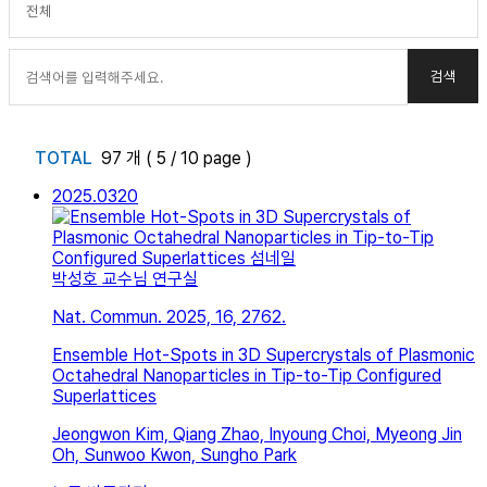
TOTAL
97 개 ( 5 / 10 page )
2025.03
20
박성호 교수님 연구실
Nat. Commun. 2025, 16, 2762.
Ensemble Hot-Spots in 3D Supercrystals of Plasmonic
Octahedral Nanoparticles in Tip-to-Tip Configured
Superlattices
Jeongwon Kim, Qiang Zhao, Inyoung Choi, Myeong Jin
Oh, Sunwoo Kwon, Sungho Park