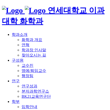
연세대학교 이과
대학 화학과
학과소개
화학과 개요
연혁
학과장 인사말
찾아오시는 길
구성원
교수진
명예/퇴임교수
행정팀
연구
연구성과
분자과학연구소
BK21교육연구단
학부
입학안내