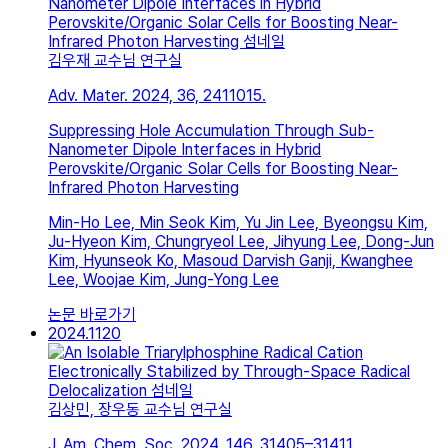
김우재 교수님 연구실
Adv. Mater. 2024, 36, 2411015.
Suppressing Hole Accumulation Through Sub-
Nanometer Dipole Interfaces in Hybrid
Perovskite/Organic Solar Cells for Boosting Near-
Infrared Photon Harvesting
Min-Ho Lee, Min Seok Kim, Yu Jin Lee, Byeongsu Kim,
Ju-Hyeon Kim, Chungryeol Lee, Jihyung Lee, Dong-Jun
Kim, Hyunseok Ko, Masoud Darvish Ganji, Kwanghee
Lee, Woojae Kim, Jung-Yong Lee
논문 바로가기
2024.11
20
김상민, 장우동 교수님 연구실
J. Am. Chem. Soc. 2024, 146, 31405–31411.