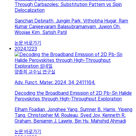
Through Carbazoles: Substitution Pattern vs Spin
Delocalization
Sanchari Debnath, Jungjin Park, Vithobha Hugar, Ram
Kumar Canjeevaram Balasubramanyam, Juwon Oh,
Woojae Kim, Satish Patil
논문 바로가기
2024.12
23
양종희 교수님 연구실
Adv. Funct. Mater. 2024, 34, 2411164.
Decoding the Broadband Emission of 2D Pb-Sn Halide
Perovskites through High-Throughput Exploration
Elham Foadian, Jonghee Yang, Sumner B. Harris, Yipeng
Tang, Christopher M. Rouleau, Syed Joy, Kenneth R.
Graham, Benjamin J. Lawrie, Bin Hu, Mahshid Ahmadi
논문 바로가기