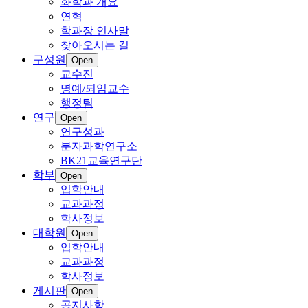
화학과 개요
연혁
학과장 인사말
찾아오시는 길
구성원
Open
교수진
명예/퇴임교수
행정팀
연구
Open
연구성과
분자과학연구소
BK21교육연구단
학부
Open
입학안내
교과과정
학사정보
대학원
Open
입학안내
교과과정
학사정보
게시판
Open
공지사항