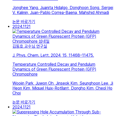
Jonghee Yang, Juanita Hidalgo, Donghoon Song, Sergei
V. Kalinin, Juan-Pablo Correa-Baena, Mahshid Ahmadi
논문 바로가기
2024.11
21
김동호 교수님 연구실
J. Phys. Chem. Lett. 2024, 15, 11468–11475.
Temperature Controlled Decay and Pendulum
Dynamics of Green Fluorescent Protein (GFP)
Chromophore
Woojin Park, Juwon Oh, Jinseok Kim, Seunghoon Lee, Ji
Heon Kim, Miquel Huix-Rotllant, Dongho Kim, Cheol Ho
Choi
논문 바로가기
2024.11
21