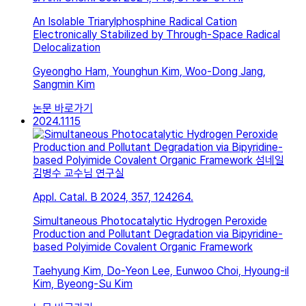
An Isolable Triarylphosphine Radical Cation
Electronically Stabilized by Through-Space Radical
Delocalization
Gyeongho Ham, Younghun Kim, Woo-Dong Jang,
Sangmin Kim
논문 바로가기
2024.11
15
김병수 교수님 연구실
Appl. Catal. B 2024, 357, 124264.
Simultaneous Photocatalytic Hydrogen Peroxide
Production and Pollutant Degradation via Bipyridine-
based Polyimide Covalent Organic Framework
Taehyung Kim, Do-Yeon Lee, Eunwoo Choi, Hyoung-il
Kim, Byeong-Su Kim