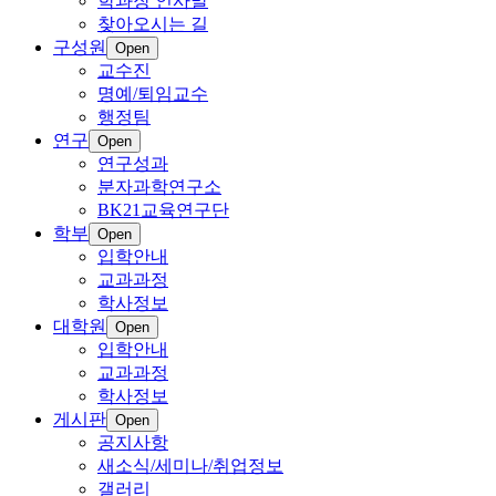
학과장 인사말
찾아오시는 길
구성원
Open
교수진
명예/퇴임교수
행정팀
연구
Open
연구성과
분자과학연구소
BK21교육연구단
학부
Open
입학안내
교과과정
학사정보
대학원
Open
입학안내
교과과정
학사정보
게시판
Open
공지사항
새소식/세미나/취업정보
갤러리