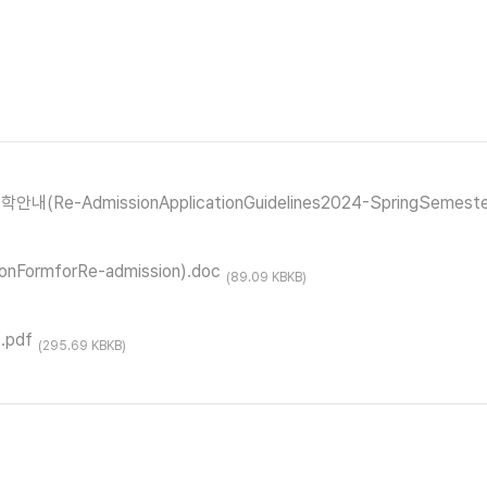
Re-AdmissionApplicationGuidelines2024-SpringSemester
FormforRe-admission).doc
(89.09 KBKB)
pdf
(295.69 KBKB)