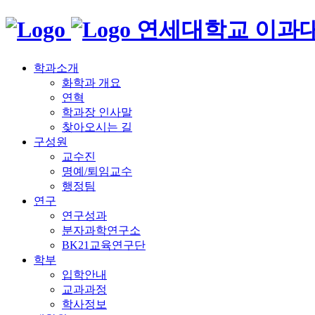
연세대학교 이과
학과소개
화학과 개요
연혁
학과장 인사말
찾아오시는 길
구성원
교수진
명예/퇴임교수
행정팀
연구
연구성과
분자과학연구소
BK21교육연구단
학부
입학안내
교과과정
학사정보