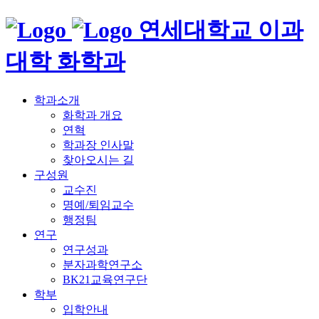
연세대학교 이과
대학 화학과
학과소개
화학과 개요
연혁
학과장 인사말
찾아오시는 길
구성원
교수진
명예/퇴임교수
행정팀
연구
연구성과
분자과학연구소
BK21교육연구단
학부
입학안내