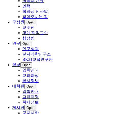
화학과 개요
연혁
학과장 인사말
찾아오시는 길
구성원
Open
교수진
명예/퇴임교수
행정팀
연구
Open
연구성과
분자과학연구소
BK21교육연구단
학부
Open
입학안내
교과과정
학사정보
대학원
Open
입학안내
교과과정
학사정보
게시판
Open
공지사항