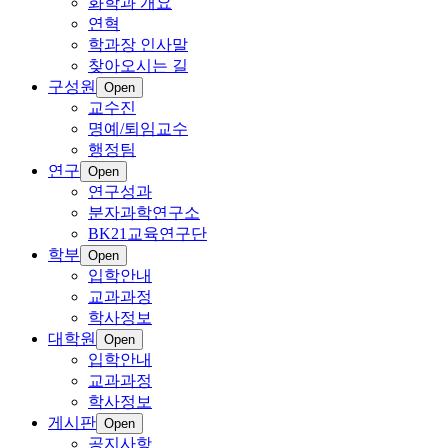
화학과 개요
연혁
학과장 인사말
찾아오시는 길
구성원
Open
교수진
명예/퇴임교수
행정팀
연구
Open
연구성과
분자과학연구소
BK21교육연구단
학부
Open
입학안내
교과과정
학사정보
대학원
Open
입학안내
교과과정
학사정보
게시판
Open
공지사항