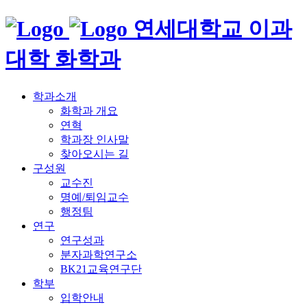
연세대학교 이과
대학 화학과
학과소개
화학과 개요
연혁
학과장 인사말
찾아오시는 길
구성원
교수진
명예/퇴임교수
행정팀
연구
연구성과
분자과학연구소
BK21교육연구단
학부
입학안내