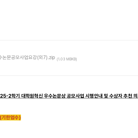
수논문공모사업요강(외7).zip
(1.03 MBKB)
025-2학기 대학원혁신 우수논문상 공모사업 시행안내 및 수상자 추천 
 (기한엄수)