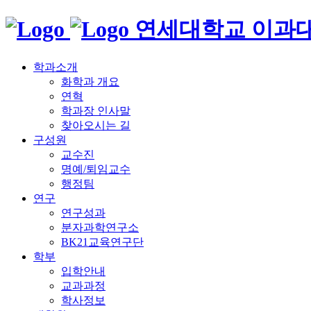
연세대학교 이과
학과소개
화학과 개요
연혁
학과장 인사말
찾아오시는 길
구성원
교수진
명예/퇴임교수
행정팀
연구
연구성과
분자과학연구소
BK21교육연구단
학부
입학안내
교과과정
학사정보