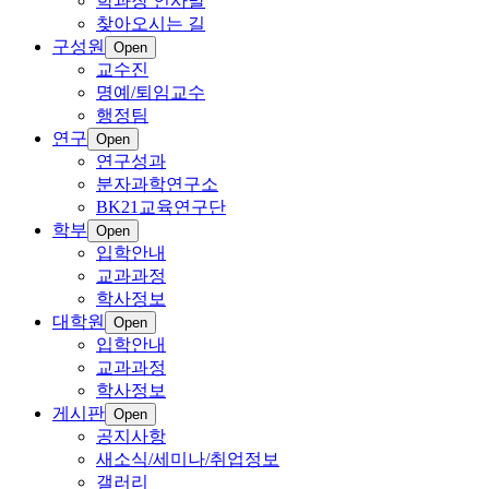
학과장 인사말
찾아오시는 길
구성원
Open
교수진
명예/퇴임교수
행정팀
연구
Open
연구성과
분자과학연구소
BK21교육연구단
학부
Open
입학안내
교과과정
학사정보
대학원
Open
입학안내
교과과정
학사정보
게시판
Open
공지사항
새소식/세미나/취업정보
갤러리