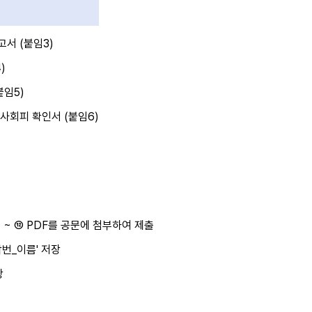
서 (붙임3)
)
붙임5)
사회피 확인서 (붙임6)
 ~ ⑫ PDF를 공문에 첨부하여 제출
학번_이름' 저장
장